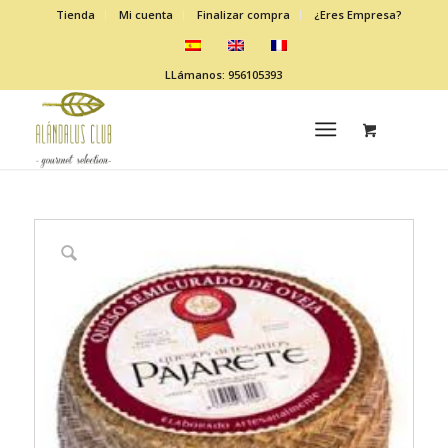
Tienda
Mi cuenta
Finalizar compra
¿Eres Empresa?
LLámanos: 956105393