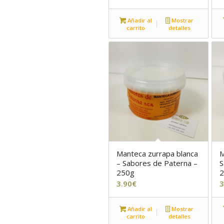
Añadir al
Mostrar
carrito
detalles
Manteca zurrapa blanca
M
– Sabores de Paterna –
S
250g
3.90
€
3
Añadir al
Mostrar
carrito
detalles