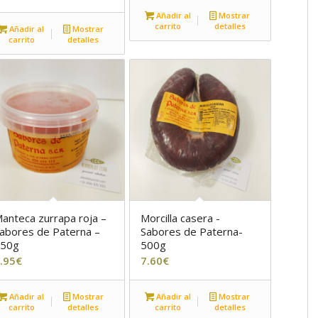
Añadir al
Mostrar
carrito
detalles
Añadir al
Mostrar
carrito
detalles
anteca zurrapa roja –
Morcilla casera -
abores de Paterna –
Sabores de Paterna-
250g
500g
.95
€
7.60
€
Añadir al
Mostrar
Añadir al
Mostrar
carrito
detalles
carrito
detalles