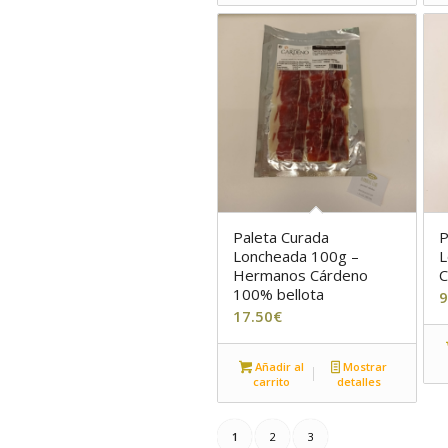
Paleta Curada
P
Loncheada 100g –
L
Hermanos Cárdeno
C
100% bellota
9
17.50
€
Añadir al
Mostrar
carrito
detalles
1
2
3