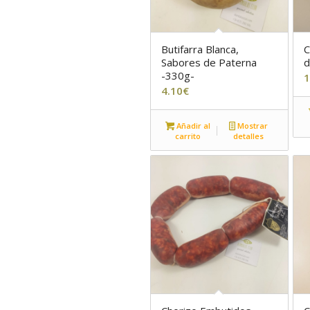
Butifarra Blanca,
C
Sabores de Paterna
d
-330g-
1
4.10
€
Añadir al
Mostrar
carrito
detalles