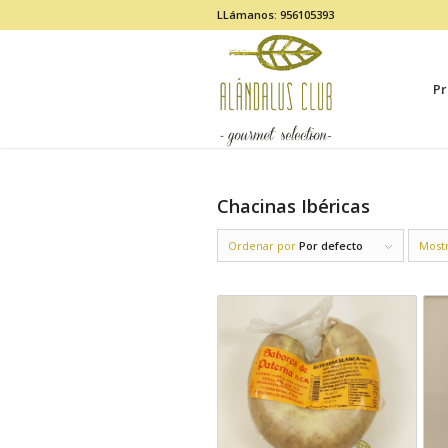
LLámanos: 956105393
Pr
Chacinas Ibéricas
Ordenar por
Por defecto
Most