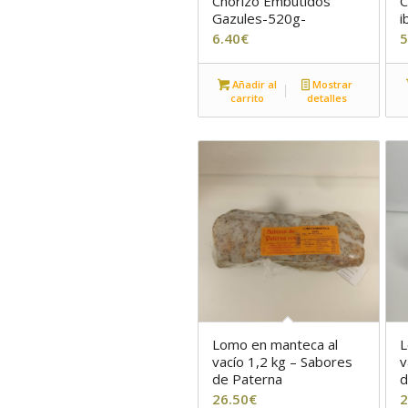
Chorizo Embutidos
C
Gazules-520g-
i
6.40
€
5
Añadir al
Mostrar
carrito
detalles
Lomo en manteca al
L
vacío 1,2 kg – Sabores
v
de Paterna
d
26.50
€
2