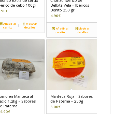
horizo extra de cerdo
Chorizo Ibérico de
bérico de cebo 100gr
Bellota Vela – Ibéricos
Benito 250 gr
.90
€
4.90
€
Añadir al
Mostrar
carrito
detalles
Añadir al
Mostrar
carrito
detalles
omo en Manteca al
Manteca Roja – Sabores
acío 1,2kg – Sabores
de Paterna – 250g
e Paterna
3.00
€
4.90
€