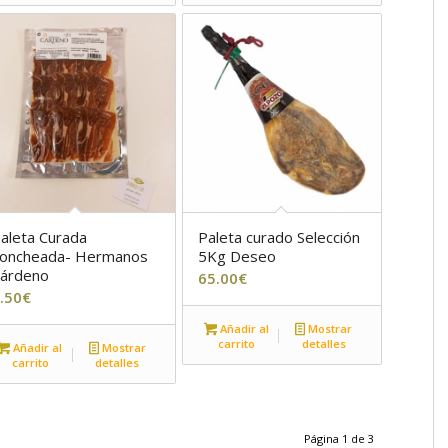
aleta Curada
Paleta curado Selección
oncheada- Hermanos
5Kg Deseo
árdeno
65.00
€
.50
€
Añadir al
Mostrar
carrito
detalles
Añadir al
Mostrar
carrito
detalles
Página 1 de 3