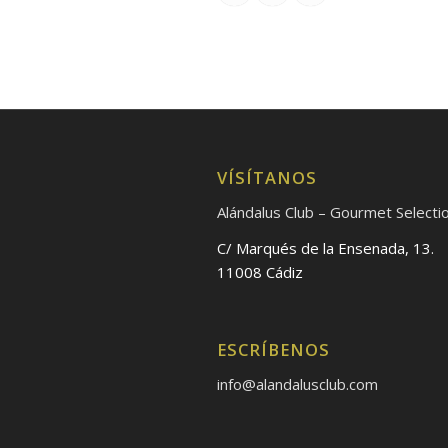
VÍSÍTANOS
Alándalus Club – Gourmet Selecti
C/ Marqués de la Ensenada, 13.
11008 Cádiz
ESCRÍBENOS
info@alandalusclub.com