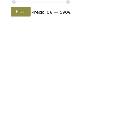
Filtrar
Precio:
0€
—
590€