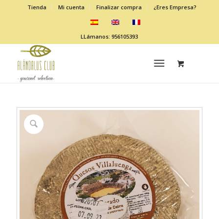
Tienda
Mi cuenta
Finalizar compra
¿Eres Empresa?
LLámanos: 956105393