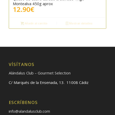
Montealva 450g aprox
12.90
€
Añadir al carrito
Mostrar detalles
VÍSÍTANOS
Alándalus Club – Gourmet Selection
C/ Marqués de la Ensenada, 13. 11008 Cádiz
ESCRÍBENOS
info@alandalusclub.com