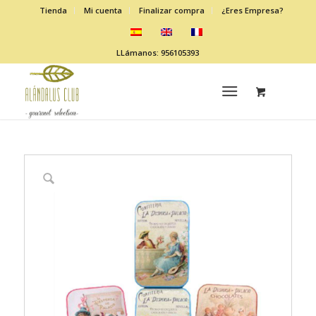
Tienda
Mi cuenta
Finalizar compra
¿Eres Empresa?
LLámanos: 956105393