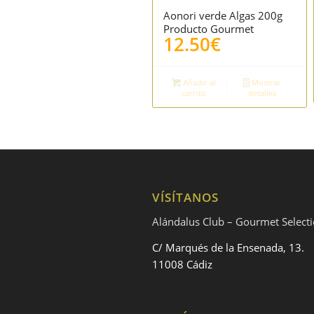
Aonori verde Algas 200g
5.00
Producto Gourmet
12.50
€
Añadir al
Mostrar
carrito
detalles
VÍSÍTANOS
Alándalus Club – Gourmet Select
C/ Marqués de la Ensenada, 13.
11008 Cádiz