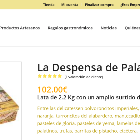
Tienda
Mi cuenta
Finalizar compra
¿Eres Empr
Productos Artesanos
Regalos gastronómicos
Noticias
Quiéne
La Despensa de Pala
(
1
valoración de cliente)
Valorado
102.00
€
con
5.00
Lata de 2.2 Kg con un amplio surtido 
de 5 en
base a
Entre las delicatessen polvoroncitos imperiales
1
valoración
naranja, turroncitos del alabardero, mantecadito
de un
pasteles de gloria, pasteles de yema, lamelas d
cliente
palatinos, trufas, barritas de pistacho, etcétera.