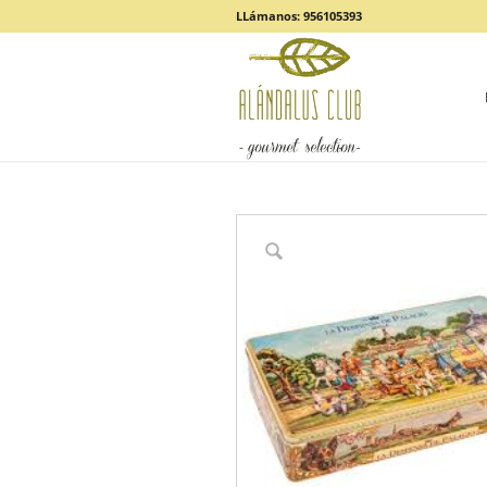
LLámanos: 956105393