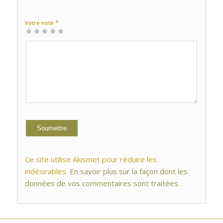
*
Votre note
1 étoile
2 étoiles
3 étoiles
4 étoiles
5 étoiles
sur
sur
sur 5
sur 5
sur 5
5
5
Ce site utilise Akismet pour réduire les
indésirables.
En savoir plus sur la façon dont les
données de vos commentaires sont traitées
.