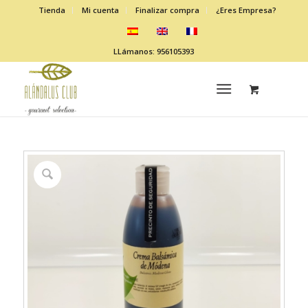
Tienda
Mi cuenta
Finalizar compra
¿Eres Empresa?
LLámanos: 956105393