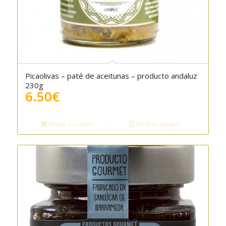
Picaolivas – paté de aceitunas – producto andaluz
5.00
230g
6.50
€
Añadir al carrito
Mostrar detalles