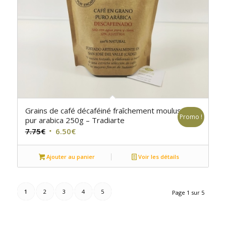
Grains de café décaféiné fraîchement moulus
Promo !
pur arabica 250g – Tradiarte
Le
Le
7.75
€
6.50
€
prix
prix
initial
actuel
Ajouter au panier
Voir les détails
était :
est :
7.75€.
6.50€.
1
2
3
4
5
Page 1 sur 5