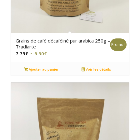
Grains de café décaféiné pur arabica 250g –
Promo !
Tradiarte
Le
Le
7.75
€
6.50
€
prix
prix
initial
actuel
Ajouter au panier
Voir les détails
était :
est :
7.75€.
6.50€.