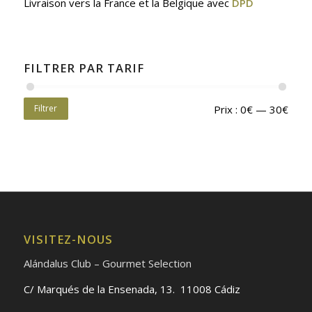
Livraison vers la France et la Belgique avec
DPD
FILTRER PAR TARIF
Filtrer
Prix :
0€
—
30€
VISITEZ-NOUS
Alándalus Club – Gourmet Selection
C/ Marqués de la Ensenada, 13. 11008 Cádiz