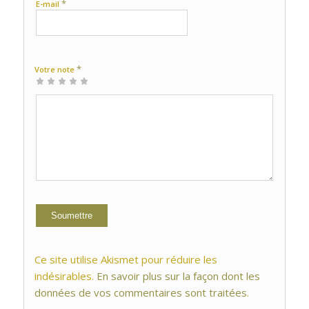
*
E-mail
*
Votre note
1 étoile
2 étoiles
3 étoiles
4 étoiles
5 étoiles
sur
sur
sur 5
sur 5
sur 5
5
5
Ce site utilise Akismet pour réduire les
indésirables.
En savoir plus sur la façon dont les
données de vos commentaires sont traitées
.