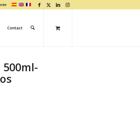
ande
Contact
e 500ml-
ños