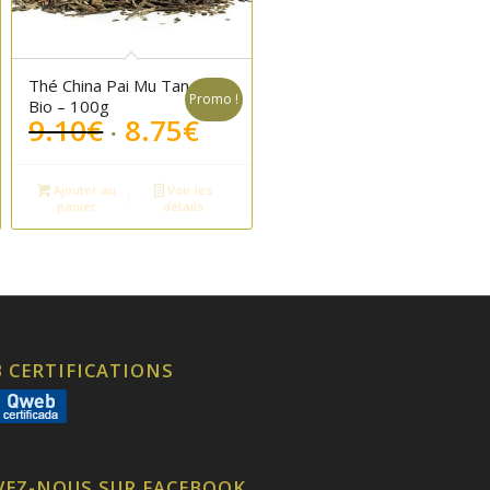
Thé China Pai Mu Tan
Promo !
Bio – 100g
Le
Le
9.10
€
8.75
€
prix
prix
initial
actuel
Ajouter au
Voir les
était :
est :
panier
détails
9.10€.
8.75€.
 CERTIFICATIONS
VEZ-NOUS SUR FACEBOOK