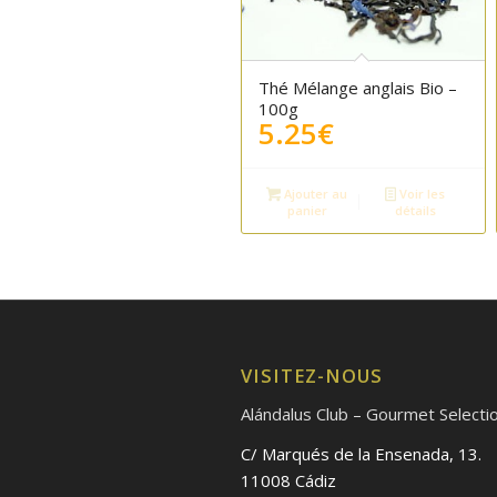
Thé Mélange anglais Bio –
100g
5.25
€
Ajouter au
Voir les
panier
détails
VISITEZ-NOUS
Alándalus Club – Gourmet Selecti
C/ Marqués de la Ensenada, 13.
11008 Cádiz