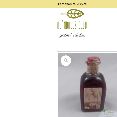
LLámanos: 956105393