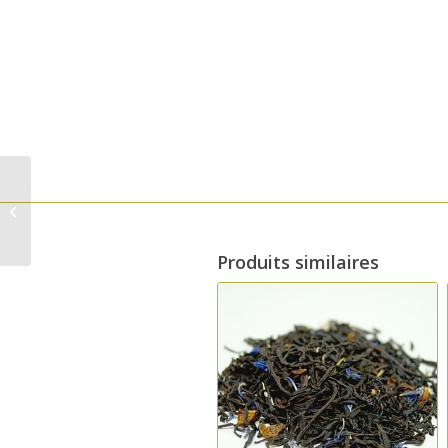
Liqueur d’aubépine
monogyne 250ml –
Licores Grazalemeños
Produits similaires