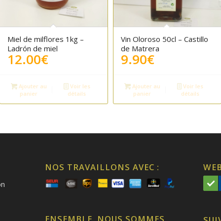
Miel de milflores 1kg –
Vin Oloroso 50cl – Castillo
Ladrón de miel
de Matrera
12.00
€
9.90
€
Ajouter au
Voir les
Ajouter au
Voir les
panier
détails
panier
détails
NOS TRAVAILLONS AVEC :
WEB
on
ENSEMBLE, NOUS SOMMES
SUI