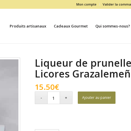
Mon compte
Valider la comm
Produits artisanaux
Cadeaux Gourmet
Qui sommes-nous?
Liqueur de prunell
Licores Grazaleme
15.50
€
Ajouter au panier