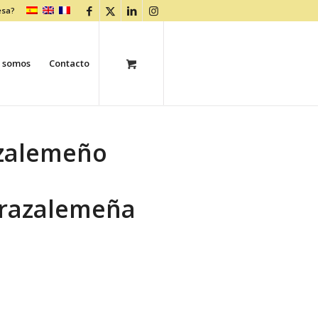
esa?
 somos
Contacto
azalemeño
Grazalemeña