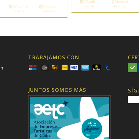
Añadir al
Mostrar
carrito
detalles
Añadir al
Mostrar
carrito
detalles
TRABAJAMOS CON:
CER
on
JUNTOS SOMOS MÁS
SÍG