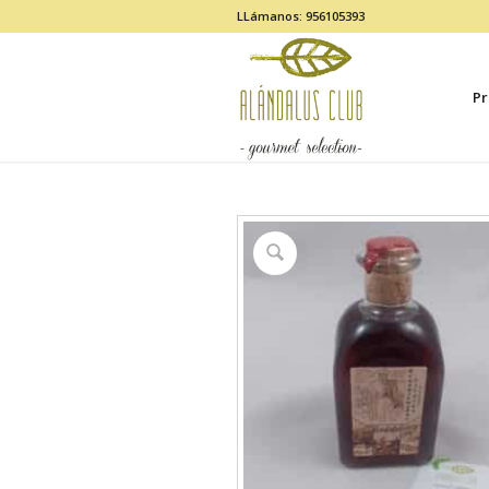
LLámanos: 956105393
Pr