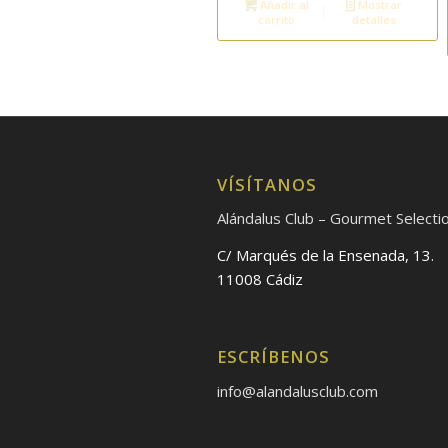
Añadir al
Mostrar
carrito
detalles
VÍSÍTANOS
Alándalus Club – Gourmet Selecti
C/ Marqués de la Ensenada, 13.
11008 Cádiz
ESCRÍBENOS
info@alandalusclub.com