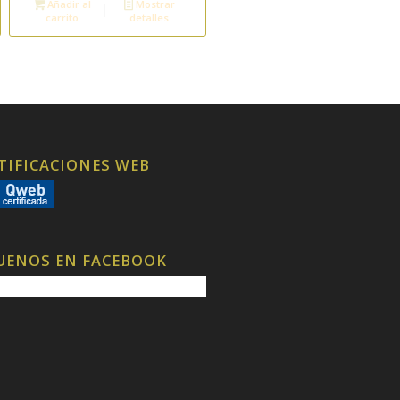
Añadir al
Mostrar
carrito
detalles
TIFICACIONES WEB
UENOS EN FACEBOOK