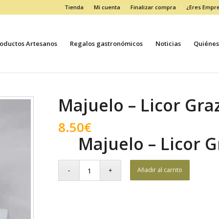
Tienda
Mi cuenta
Finalizar compra
¿Eres Empr
oductos Artesanos
Regalos gastronómicos
Noticias
Quiénes
Majuelo – Licor Gr
8.50
€
Majuelo – Licor 
Añadir al carrito