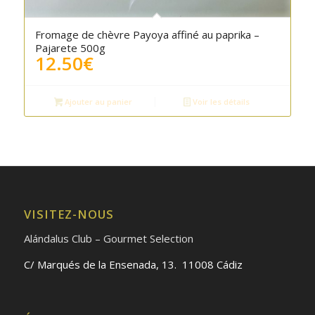
Fromage de chèvre Payoya affiné au paprika –
Pajarete 500g
12.50
€
Ajouter au panier
Voir les détails
VISITEZ-NOUS
Alándalus Club – Gourmet Selection
C/ Marqués de la Ensenada, 13. 11008 Cádiz