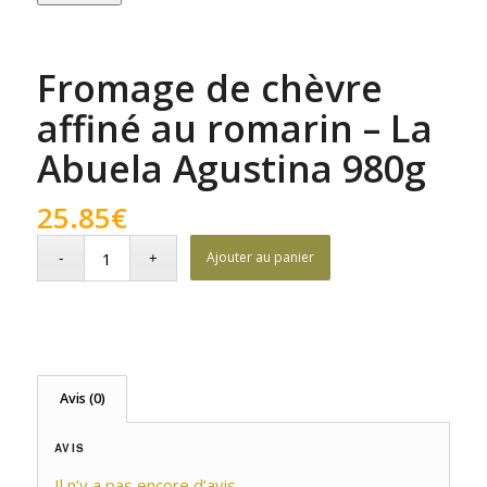
Fromage de chèvre
affiné au romarin – La
Abuela Agustina 980g
25.85
€
Ajouter au panier
Avis (0)
AVIS
Il n’y a pas encore d’avis.