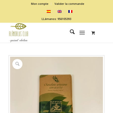
Mon compte
Valider la commande
LLámanos: 956105393