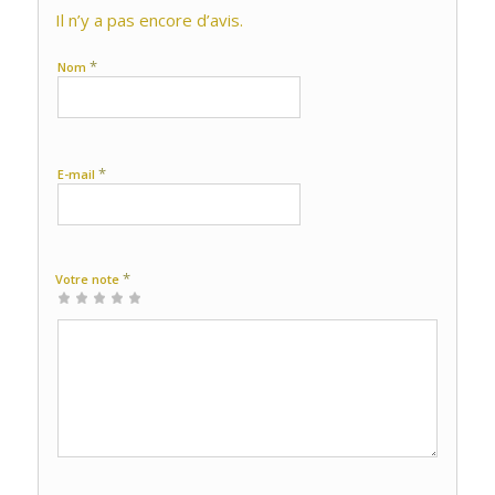
Il n’y a pas encore d’avis.
*
Nom
*
E-mail
*
Votre note
1 étoile
2 étoiles
3 étoiles
4 étoiles
5 étoiles
sur
sur
sur 5
sur 5
sur 5
5
5