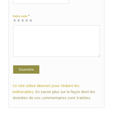
*
Votre note
1 étoile
2 étoiles
3 étoiles
4 étoiles
5 étoiles
sur
sur
sur 5
sur 5
sur 5
5
5
Ce site utilise Akismet pour réduire les
indésirables.
En savoir plus sur la façon dont les
données de vos commentaires sont traitées
.