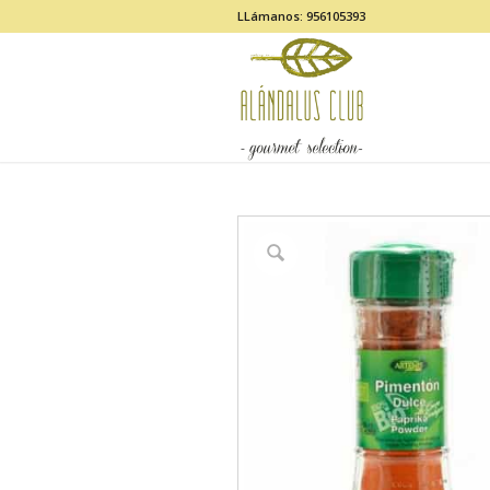
LLámanos: 956105393