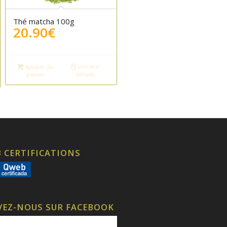
Thé matcha 100g
20.90
€
Ajouter au
Voir les
panier
détails
 CERTIFICATIONS
VEZ-NOUS SUR FACEBOOK