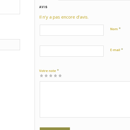
AVIS
Il n’y a pas encore d’avis.
*
Nom
*
E-mail
*
Votre note
1 étoile
2 étoiles
3 étoiles
4 étoiles
5 étoiles
sur
sur
sur 5
sur 5
sur 5
5
5