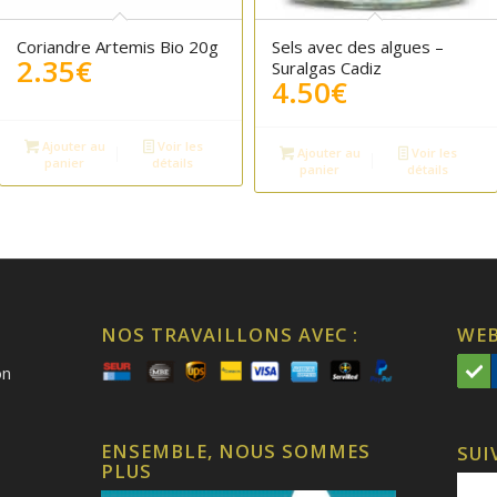
5.00
Coriandre Artemis Bio 20g
Sels avec des algues –
2.35
€
Suralgas Cadiz
4.50
€
Ajouter au
Voir les
Ajouter au
Voir les
panier
détails
panier
détails
NOS TRAVAILLONS AVEC :
WEB
on
ENSEMBLE, NOUS SOMMES
SUI
PLUS