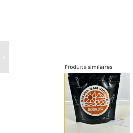
Noix de muscade
moulue Artemis 40g
Produits similaires