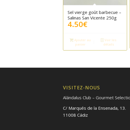
Sel vierge goût barbecue –
Salinas San Vicente 250g
4.50
€
Ajouter au
Voir les
panier
détails
VISITEZ-NOUS
Alándalus Club – Gourmet Selecti
C/ Marqués de la Ensenada, 13.
11008 Cádiz