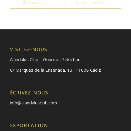
était :
est :
Ajouter au panier
Voir les détails
4.90€.
4.70€.
VISITEZ-NOUS
Alándalus Club – Gourmet Selection
C/ Marqués de la Ensenada, 13. 11008 Cádiz
ÉCRIVEZ-NOUS
info@alandalusclub.com
EXPORTATION