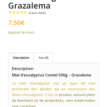
Grazalema
(
0
avis client)
Noté
5.00
7.50
€
sur 5 basé
sur
1
Rupture de stock
notation
client
Description
Avis (0)
Description
Miel d’eucalyptus Comiel 500g – Grazalema
Le miel d’eucalyptus est un type de miel
provenant des abeilles qui se nourrissent des
fleurs d’eucalyptus. C’est un
produit naturel plein
de bienfaits et de propriétés, tant médicinales
que curatives.