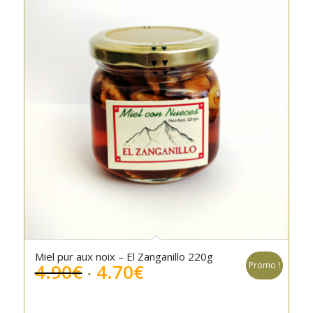
Miel pur aux noix – El Zanganillo 220g
Le
Le
4.90
€
4.70
€
Promo !
prix
prix
initial
actuel