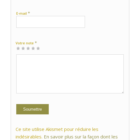
*
E-mail
*
Votre note
1 étoile
2 étoiles
3 étoiles
4 étoiles
5 étoiles
sur
sur
sur 5
sur 5
sur 5
5
5
Ce site utilise Akismet pour réduire les
indésirables.
En savoir plus sur la façon dont les