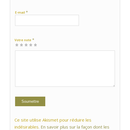
*
E-mail
*
Votre note
1 étoile
2 étoiles
3 étoiles
4 étoiles
5 étoiles
sur
sur
sur 5
sur 5
sur 5
5
5
Ce site utilise Akismet pour réduire les
indésirables.
En savoir plus sur la façon dont les