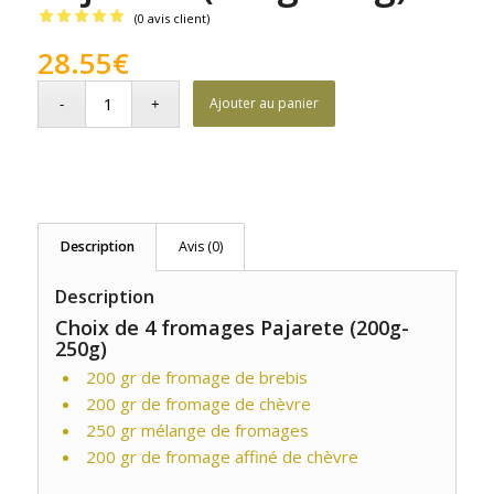
(
0
avis client)
Noté
5.00
28.55
€
sur 5 basé
sur
Ajouter au panier
1
notation
client
Description
Avis (0)
Description
Choix de 4 fromages Pajarete (200g-
250g)
200 gr de fromage de brebis
200 gr de fromage de chèvre
250 gr mélange de fromages
200 gr de fromage affiné de chèvre