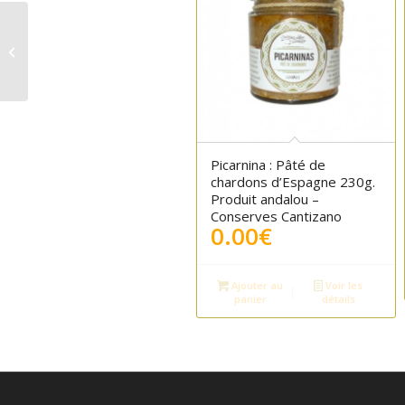
Vin Entrechuelos
chêne 750ml
5.00
Picarnina : Pâté de
chardons d’Espagne 230g.
Produit andalou –
Conserves Cantizano
0.00
€
Ajouter au
Voir les
panier
détails