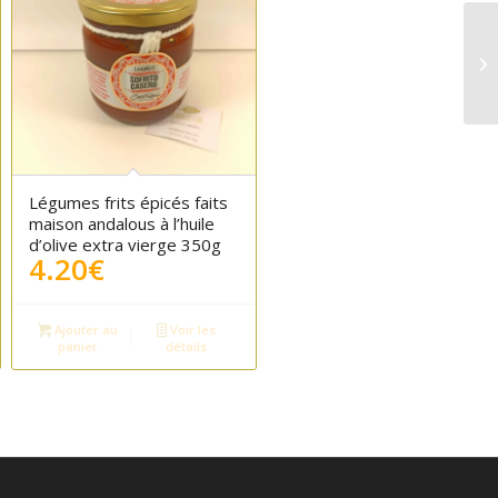
Légumes frits épicés faits
maison andalous à l’huile
d’olive extra vierge 350g
4.20
€
Ajouter au
Voir les
panier
détails