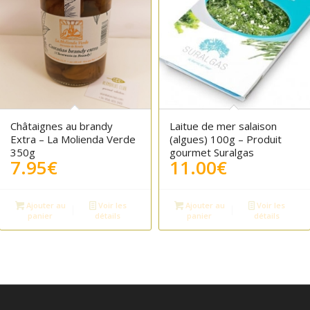
5.00
Châtaignes au brandy
Laitue de mer salaison
Extra – La Molienda Verde
(algues) 100g – Produit
350g
gourmet Suralgas
7.95
€
11.00
€
Ajouter au
Voir les
Ajouter au
Voir les
panier
détails
panier
détails