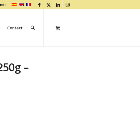
ande
Contact
250g –