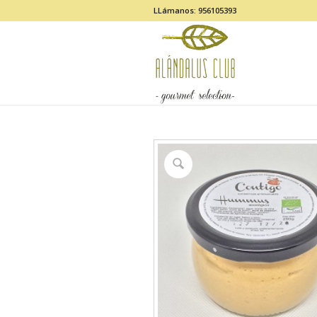
LLámanos: 956105393