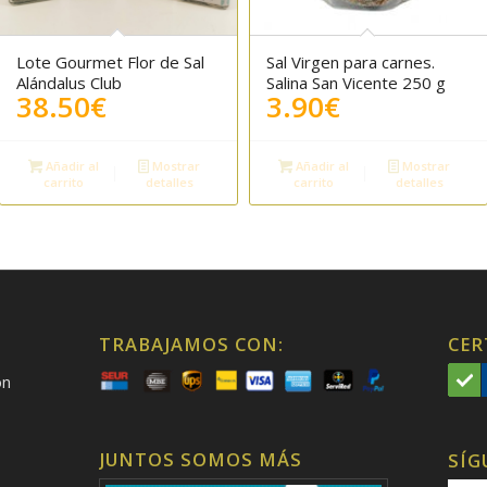
Lote Gourmet Flor de Sal
Sal Virgen para carnes.
5.00
Alándalus Club
Salina San Vicente 250 g
38.50
€
3.90
€
Añadir al
Mostrar
Añadir al
Mostrar
carrito
detalles
carrito
detalles
TRABAJAMOS CON:
CER
on
JUNTOS SOMOS MÁS
SÍG