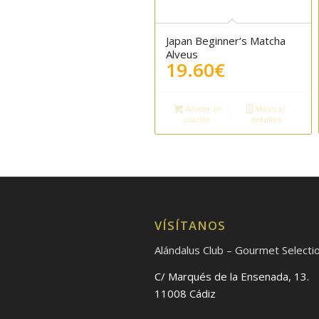
Japan Beginner‘s Matcha
Alveus
19.60
€
Añadir al
Mostrar
carrito
detalles
VÍSÍTANOS
Alándalus Club – Gourmet Selecti
C/ Marqués de la Ensenada, 13.
11008 Cádiz