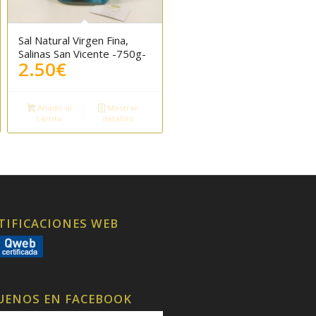
Sal Natural Virgen Fina,
Salinas San Vicente -750g-
2.50
€
Añadir al
Mostrar
carrito
detalles
TIFICACIONES WEB
UENOS EN FACEBOOK