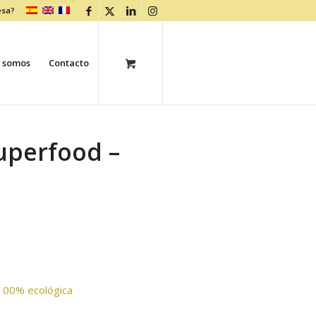
esa?
 somos
Contacto
uperfood –
. 100% ecológica