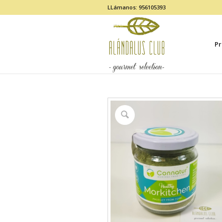
LLámanos: 956105393
Pr