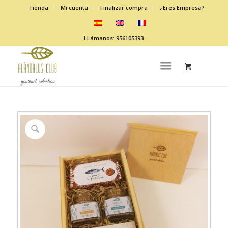
Tienda
Mi cuenta
Finalizar compra
¿Eres Empresa?
LLámanos: 956105393