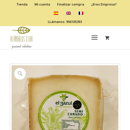
Tienda
Mi cuenta
Finalizar compra
¿Eres Empresa?
LLámanos: 956105393