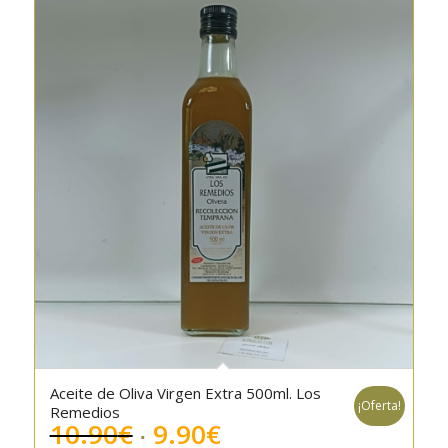
Aceite de Oliva Virgen Extra 500ml. Los
¡Oferta!
Remedios
El
El
10.90
€
9.90
€