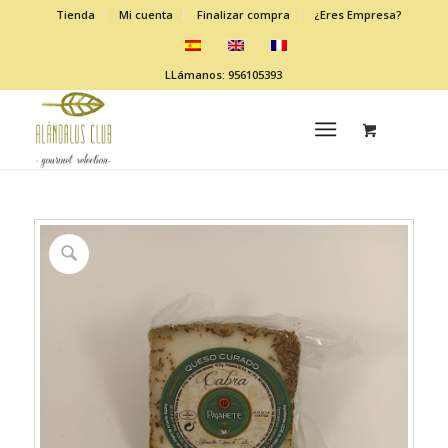
Tienda
Mi cuenta
Finalizar compra
¿Eres Empresa?
LLámanos: 956105393