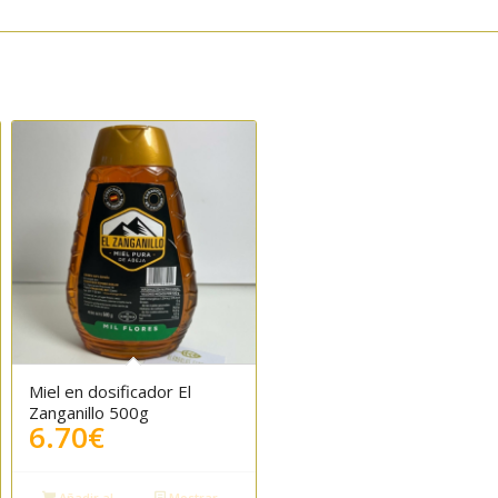
Miel en dosificador El
Zanganillo 500g
6.70
€
Añadir al
Mostrar