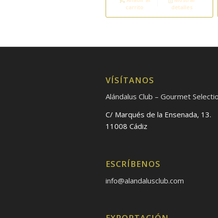
carrito
detalles
VÍSÍTANOS
Alándalus Club – Gourmet Selecti
C/ Marqués de la Ensenada, 13.
11008 Cádiz
ESCRÍBENOS
info@alandalusclub.com
EXPORTACIÓN