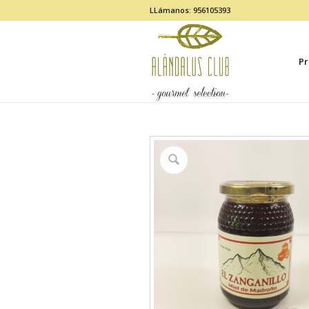
LLámanos: 956105393
Pr