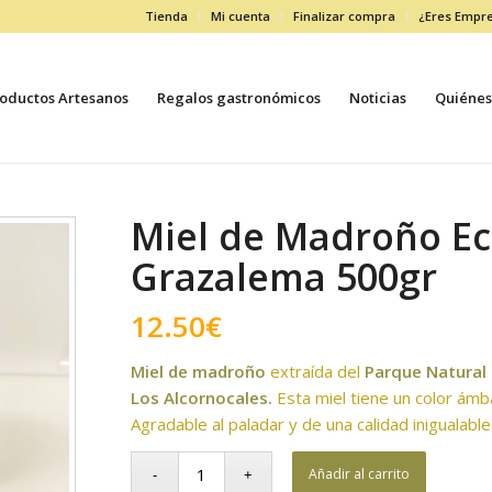
Tienda
Mi cuenta
Finalizar compra
¿Eres Empr
oductos Artesanos
Regalos gastronómicos
Noticias
Quiénes
Miel de Madroño E
Grazalema 500gr
12.50
€
Miel de madroño
extraída del
Parque Natural 
Los Alcornocales.
Esta miel tiene un color ámb
Agradable al paladar y de una calidad inigualable
Añadir al carrito