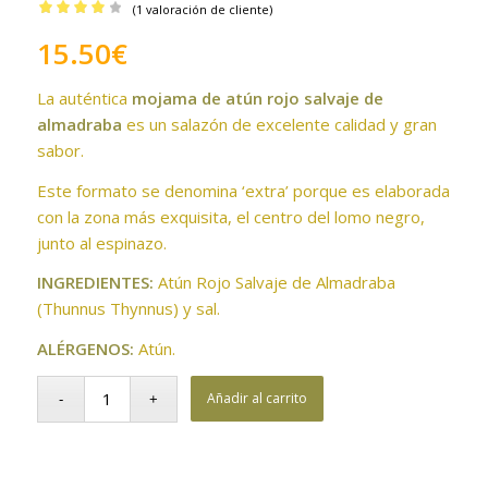
(
1
valoración de cliente)
Valorado
15.50
€
con
4.00
de 5 en
La auténtica
mojama de atún rojo salvaje de
base a
almadraba
es un salazón de excelente calidad y gran
1
valoración
sabor.
de un
cliente
Este formato se denomina ‘extra’ porque es elaborada
con la zona más exquisita, el centro del lomo negro,
junto al espinazo.
INGREDIENTES:
Atún Rojo Salvaje de Almadraba
(Thunnus Thynnus) y sal.
ALÉRGENOS:
Atún.
Añadir al carrito