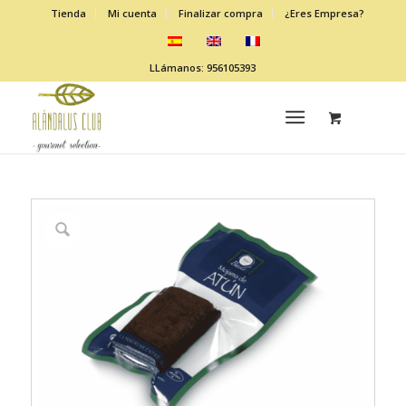
Tienda
Mi cuenta
Finalizar compra
¿Eres Empresa?
LLámanos: 956105393