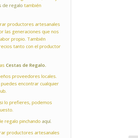
s de regalo
también
rar productores artesanales
or las generaciones que nos
sabor propio. También
ecios tanto con el productor
ras
Cestas de Regalo.
eños proveedores locales.
e puedes encontrar cualquier
ub.
si lo prefieres, podemos
puesto.
de regalo pinchando
aquí.
rar productores artesanales