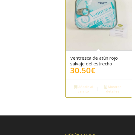
Ventresca de atún rojo
salvaje del estrecho
30.50
€
Añadir al
Mostrar
carrito
detalles