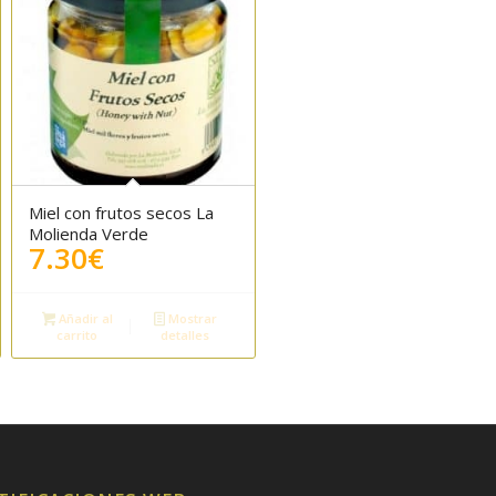
Miel con frutos secos La
5.00
Molienda Verde
7.30
€
Añadir al
Mostrar
carrito
detalles