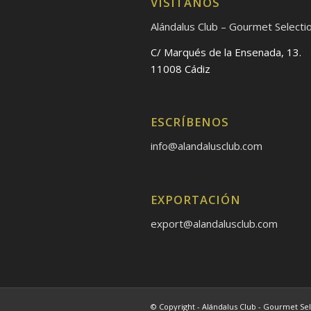
VÍSÍTANOS
Alándalus Club – Gourmet Selecti
C/ Marqués de la Ensenada, 13.
11008 Cádiz
ESCRÍBENOS
info@alandalusclub.com
EXPORTACIÓN
export@alandalusclub.com
© Copyright - Alándalus Club - Gourmet Sel