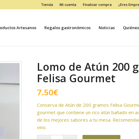
Tienda
Mi cuenta
Finalizar compra
¿Eres Empr
oductos Artesanos
Regalos gastronómicos
Noticias
Quiénes
Lomo de Atún 200 
Felisa Gourmet
7.50
€
Conserva de Atún de 200 gramos Felisa Gourme
gourmet que contiene un rico atún bañado en ace
de los mejores sabores a tu mesa. Recomenda
vino.