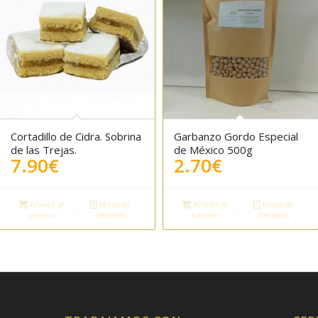
Cortadillo de Cidra. Sobrina
Garbanzo Gordo Especial
de las Trejas.
de México 500g
7.90
€
2.70
€
Añadir al
Mostrar
Añadir al
Mostrar
carrito
detalles
carrito
detalles