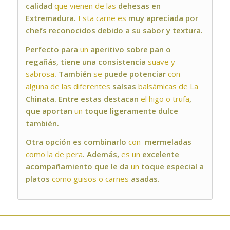
calidad
que vienen de las
dehesas en
Extremadura.
Esta carne es
muy apreciada por
chefs reconocidos debido a su sabor y textura.
P
erfecto
para
un
aperitivo
sobre
pan o
regañás,
tiene
una
consistencia
suave y
sabrosa
.
También
se
puede
potenciar
con
alguna de las diferentes
salsas
balsámicas de La
Chinata. Entre estas destacan
el higo o trufa
,
que
aportan
un
toque
ligeramente
dulce
también.
Otra
opción
es
combinarlo
con
mermeladas
como la de pera
.
Además,
es un
excelente
acompañamiento
que
le
da
un
toque
especial
a
platos
como guisos o carnes
asadas.