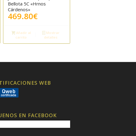
Bellota 5C «Hrnos
Cárdenos»
469.80
€
Añadir al
Mostrar
carrito
detalles
TIFICACIONES WEB
UENOS EN FACEBOOK