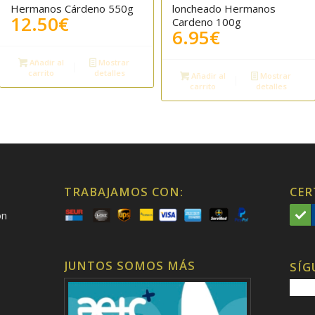
5.00
Hermanos Cárdeno 550g
loncheado Hermanos
12.50
€
Cardeno 100g
6.95
€
Añadir al
Mostrar
carrito
detalles
Añadir al
Mostrar
carrito
detalles
TRABAJAMOS CON:
CER
on
JUNTOS SOMOS MÁS
SÍG