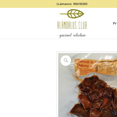
LLámanos: 956105393
Pr