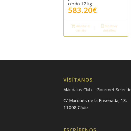
5.00
cerdo 12 kg
583.20
€
Añadir al
Mostrar
carrito
detalles
VÍSÍTANOS
Alándalus Club – Gourmet Selecti
C/ Marqués de la Ensenada, 13.
11008 Cádiz
ESCRÍBENOS