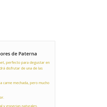
res de Paterna
rmet, perfecto para degustar en
rá disfrutar de una de las
e la carne mechada, pero mucho
or.
l y especias naturales.