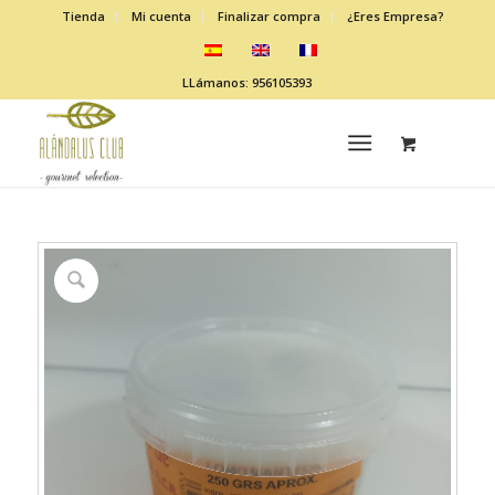
Tienda
Mi cuenta
Finalizar compra
¿Eres Empresa?
LLámanos: 956105393