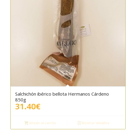
Salchichón ibérico bellota Hermanos Cárdeno
4.50
850g
31.40
€
Añadir al carrito
Mostrar detalles