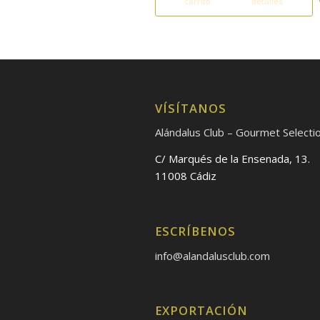
carrito
detalles
VÍSÍTANOS
Alándalus Club – Gourmet Selecti
C/ Marqués de la Ensenada, 13.
11008 Cádiz
ESCRÍBENOS
info@alandalusclub.com
EXPORTACIÓN