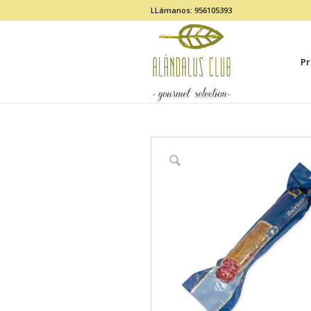
LLámanos: 956105393
Pr