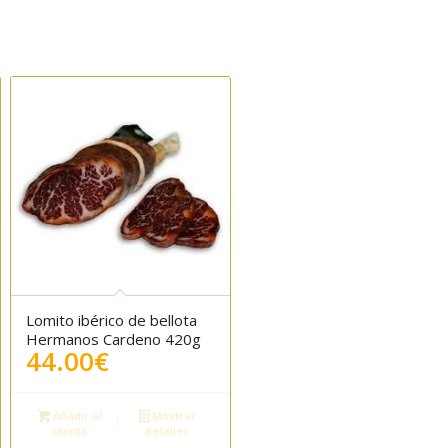
Lomito ibérico de bellota
Hermanos Cardeno 420g
44.00
€
Añadir al
Mostrar
carrito
detalles