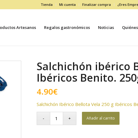
Tienda
Mi cuenta
Finalizar compra
¿Eres Empr
oductos Artesanos
Regalos gastronómicos
Noticias
Quiénes
Salchichón ibérico B
Ibéricos Benito. 250
4.90
€
Salchichón Ibérico Bellota Vela 250 g Ibéricos B
Añadir al carrito