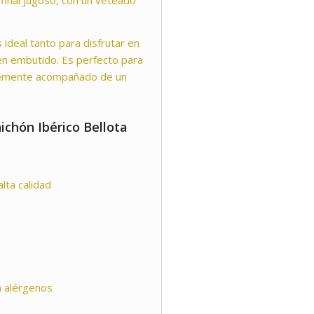
final jugoso, con un veteado
ideal tanto para disfrutar en
en embutido. Es perfecto para
lemente acompañado de un
hichón Ibérico Bellota
lta calidad
in alérgenos