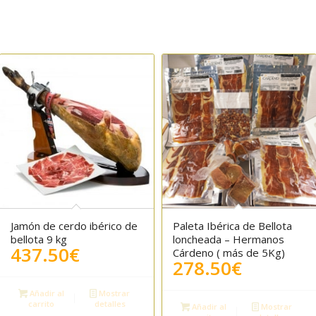
Jamón de cerdo ibérico de
Paleta Ibérica de Bellota
4.00
bellota 9 kg
loncheada – Hermanos
437.50
€
Cárdeno ( más de 5Kg)
278.50
€
Añadir al
Mostrar
carrito
detalles
Añadir al
Mostrar