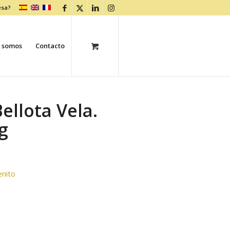
esa?
 somos
Contacto
ellota Vela.
g
enito