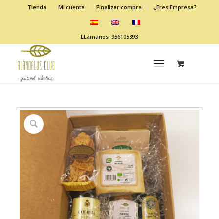
Tienda
Mi cuenta
Finalizar compra
¿Eres Empresa?
LLámanos: 956105393