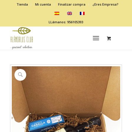
Tienda
Mi cuenta
Finalizar compra
¿Eres Empresa?
LLámanos: 956105393