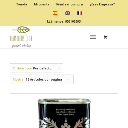
Tienda
Mi cuenta
Finalizar compra
¿Eres Empresa?
LLámanos: 956105393
Ordenar por
Por defecto
Mostrar
15 Artículos por página