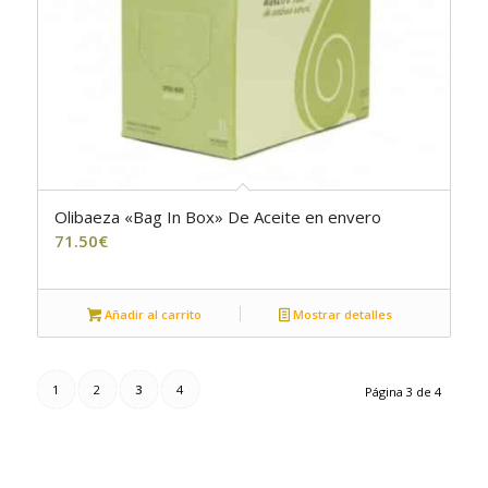
Olibaeza «Bag In Box» De Aceite en envero
71.50
€
Añadir al carrito
Mostrar detalles
1
2
3
4
Página 3 de 4