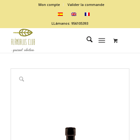
Mon compte
Valider la commande
LLámanos: 956105393