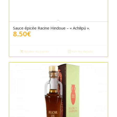
Sauce épicée Racine Hindoue – « Achilipú ».
8.50
€
Ajouter au panier
Voir les détails