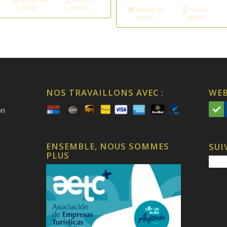
panier
détails
Ajouter au
Voir les
€.
panier
détails
NOS TRAVAILLONS AVEC :
WEB
on
ENSEMBLE, NOUS SOMMES
SUI
PLUS