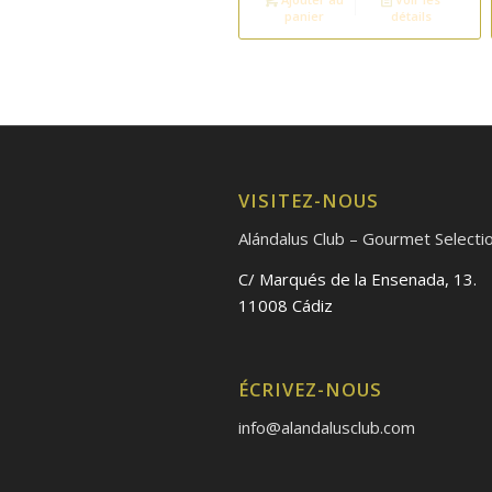
était :
est :
panier
détails
6.35€.
5.00
VISITEZ-NOUS
Alándalus Club – Gourmet Selecti
C/ Marqués de la Ensenada, 13.
11008 Cádiz
ÉCRIVEZ-NOUS
info@alandalusclub.com