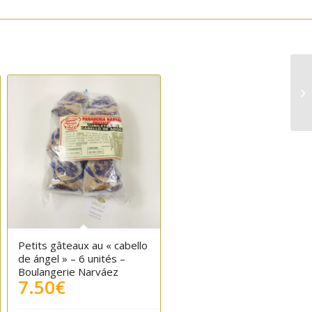
Petits gâteaux au « cabello
de ángel » – 6 unités –
Boulangerie Narváez
7.50
€