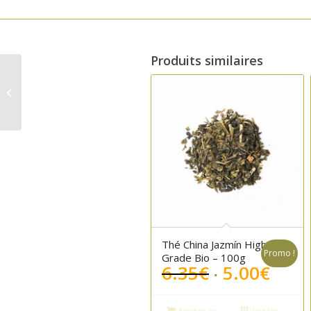
Produits similaires
Sel vierge goût
barbecue – Salinas
San Vicente 250g
Thé China Jazmín High
Promo !
Grade Bio – 100g
Le
Le
6.35
€
5.00
€
prix
prix
initial
actu
Ajouter au
Voir les