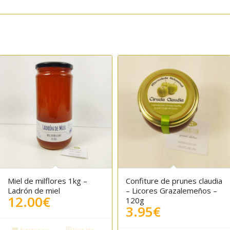
Miel de milflores 1kg –
Confiture de prunes claudia
Ladrón de miel
– Licores Grazalemeños –
12.00
€
120g
3.95
€
el
Ajouter au
Voir les