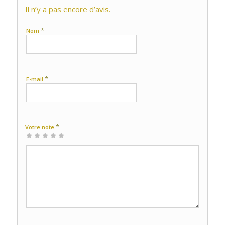
Il n’y a pas encore d’avis.
*
Nom
*
E-mail
*
Votre note
1 étoile
2 étoiles
3 étoiles
4 étoiles
5 étoiles
sur
sur
sur 5
sur 5
sur 5
5
5