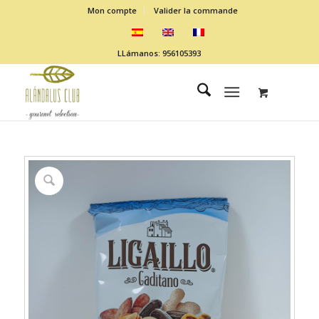
Mon compte
Valider la commande
LLámanos: 956105393