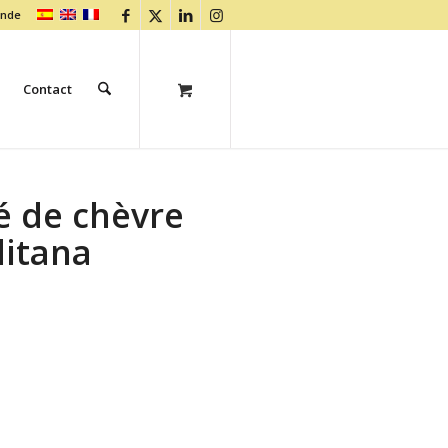
ande
Contact
é de chèvre
ditana