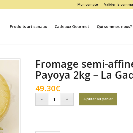
Mon compte
Valider la comm
Produits artisanaux
Cadeaux Gourmet
Qui sommes-nous?
Fromage semi-affin
Payoya 2kg – La Ga
49.30
€
Ajouter au panier