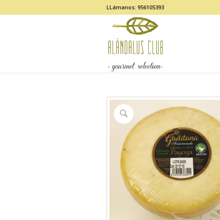
LLámanos: 956105393