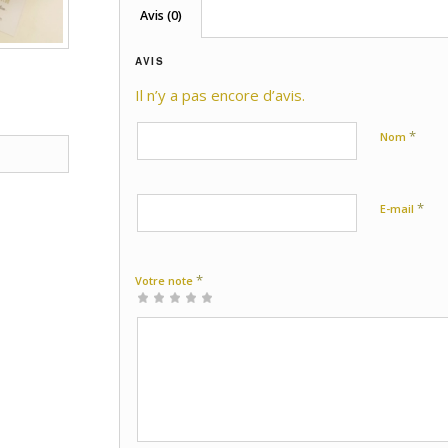
Avis (0)
AVIS
Il n’y a pas encore d’avis.
*
Nom
*
E-mail
*
Votre note
1 étoile
2 étoiles
3 étoiles
4 étoiles
5 étoiles
sur
sur
sur 5
sur 5
sur 5
5
5