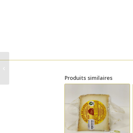
Fromage affiné de
chèvre Payoya en
pâture 380 g – Quesos
Produits similaires
de Ubrique