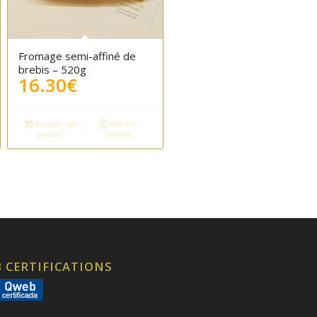
Fromage semi-affiné de
brebis – 520g
16.30
€
Ajouter au
Voir les
panier
détails
 CERTIFICATIONS