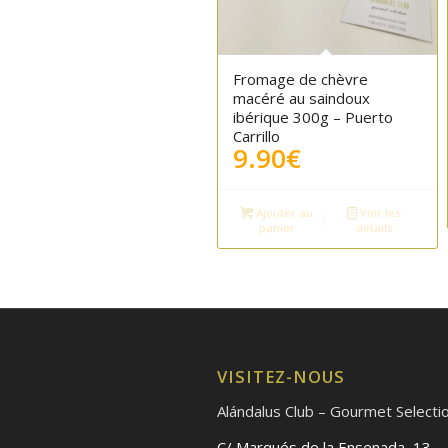
Fromage de chèvre
macéré au saindoux
ibérique 300g – Puerto
Carrillo
9.90
€
Ajouter au
Voir les
panier
détails
VISITEZ-NOUS
Alándalus Club – Gourmet Selecti
C/ Marqués de la Ensenada, 13.