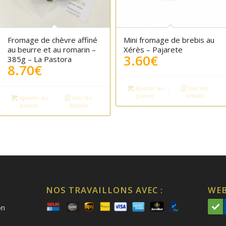
Fromage de chèvre affiné
Mini fromage de brebis au
au beurre et au romarin –
Xérès – Pajarete
3.60
€
385g – La Pastora
8.70
€
Ajouter au
Voir les
panier
détails
Ajouter au
Voir les
panier
détails
NOS TRAVAILLONS AVEC :
WEB
on