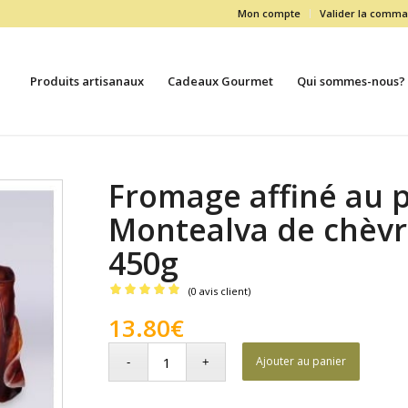
Mon compte
Valider la comm
Produits artisanaux
Cadeaux Gourmet
Qui sommes-nous?
Fromage affiné au 
Montealva de chèv
450g
(
0
avis client)
Noté
5.00
13.80
€
sur 5 basé
sur
Ajouter au panier
1
notation
client