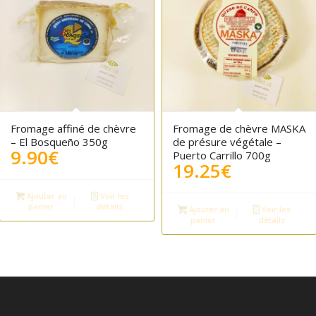
Fromage affiné de chèvre
Fromage de chèvre MASKA
– El Bosqueño 350g
de présure végétale –
9.90
€
Puerto Carrillo 700g
19.25
€
Ajouter au
Voir les
panier
détails
Ajouter au
Voir les
panier
détails