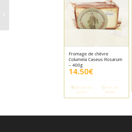
Pollen de la Sierra de
Cadix – Apícola Patiño
– 200g
Fromage de chèvre
Columela Caseus Rosarum
– 400g
14.50
€
Ajouter au
Voir les
panier
détails