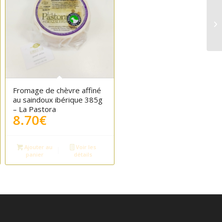
Fromage de chèvre affiné
au saindoux ibérique 385g
– La Pastora
8.70
€
Ajouter au
Voir les
panier
détails