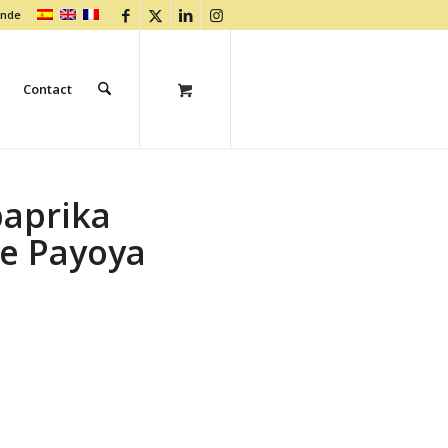
ande
Contact
paprika
re Payoya