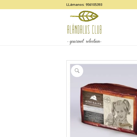
LLámanos: 956105393