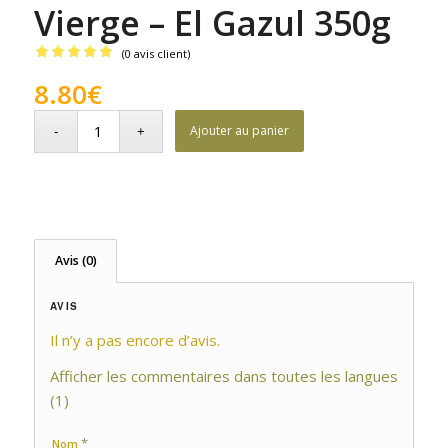
Vierge – El Gazul 350g
(
0
avis client)
Noté
5.00
8.80
€
sur 5 basé
sur
Ajouter au panier
1
notation
client
Avis (0)
AVIS
Il n’y a pas encore d’avis.
Afficher les commentaires dans toutes les langues
(1)
*
Nom