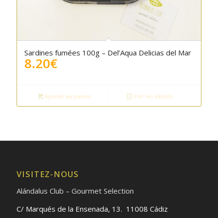
Sardines fumées 100g – Del’Aqua Delicias del Mar
8.20
€
Ajouter au panier
Voir les détails
VISITEZ-NOUS
Alándalus Club – Gourmet Selection
C/ Marqués de la Ensenada, 13. 11008 Cádiz