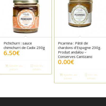
4.50
5.00
Pichichurri : sauce
Picarnina : Pâté de
chimichurri de Cadix 230g
chardons d’Espagne 230g.
6.50
€
Produit andalou –
Conserves Cantizano
0.00
€
Ajouter au
Voir les
panier
détails
Ajouter au
Voir les
panier
détails