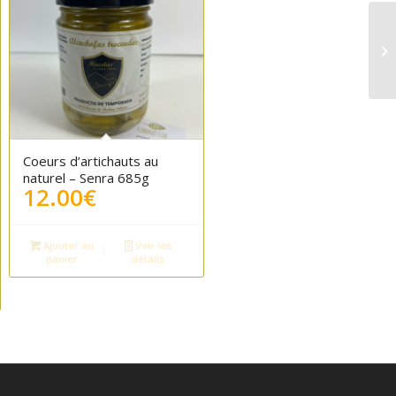
Coeurs d’artichauts au
naturel – Senra 685g
12.00
€
Ajouter au
Voir les
panier
détails