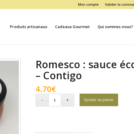
Mon compte
Valider la comm
Produits artisanaux
Cadeaux Gourmet
Qui sommes-nous?
Romesco : sauce éc
– Contigo
4.70
€
Ajouter au panier