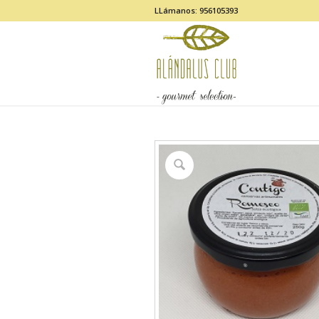
LLámanos: 956105393