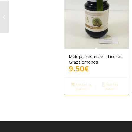
Chimichurri : sauce
écologique 120g –
Contigo
Meloja artisanale – Licores
Grazalemeños
9.50
€
Ajouter au
Voir les
panier
détails