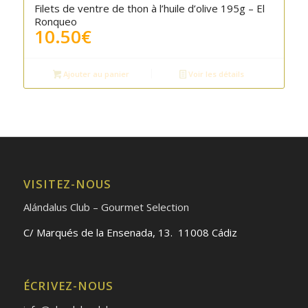
Filets de ventre de thon à l’huile d’olive 195g – El
Ronqueo
10.50
€
Ajouter au panier
Voir les détails
VISITEZ-NOUS
Alándalus Club – Gourmet Selection
C/ Marqués de la Ensenada, 13. 11008 Cádiz
ÉCRIVEZ-NOUS