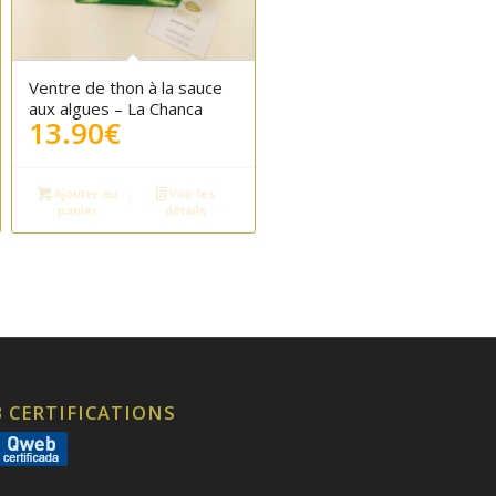
Ventre de thon à la sauce
aux algues – La Chanca
13.90
€
Ajouter au
Voir les
panier
détails
 CERTIFICATIONS