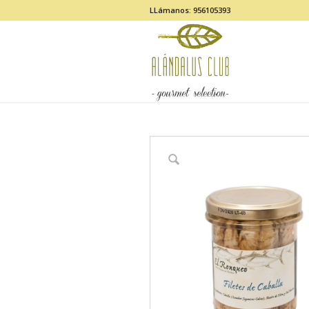
LLámanos: 956105393