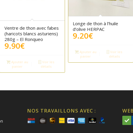
Longe de thon à l’huile
Ventre de thon avec fabes
d’olive HERPAC
9.20
€
(haricots blancs asturiens)
280g – El Ronqueo
9.90
€
Ajouter au
Voir les
panier
détails
Ajouter au
Voir les
panier
détails
NOS TRAVAILLONS AVEC :
WEB
on