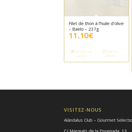
Filet de thon à l’huile d’olive
– Baelo – 237g
11.10
€
Ajouter au
Voir les
panier
détails
VISITEZ-NOUS
Alándalus Club – Gourmet Selecti
C/ Marqués de la Ensenada, 13.