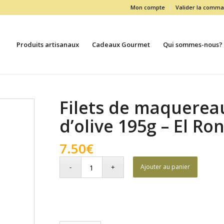
Mon compte
Valider la comm
Produits artisanaux
Cadeaux Gourmet
Qui sommes-nous?
Filets de maquereau
d’olive 195g – El R
7.50
€
Ajouter au panier