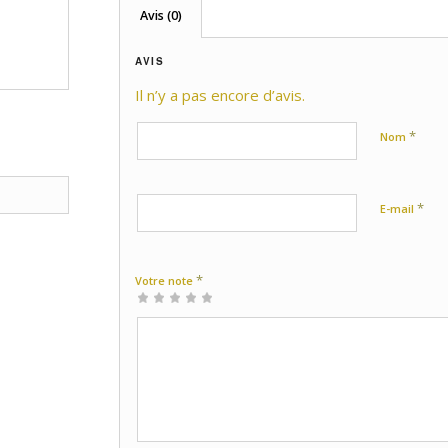
Avis (0)
AVIS
Il n’y a pas encore d’avis.
*
Nom
*
E-mail
*
Votre note
1 étoile
2 étoiles
3 étoiles
4 étoiles
5 étoiles
sur
sur
sur 5
sur 5
sur 5
5
5