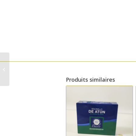
Œufs de thon de la
madrague à l’huile
d’olive 250g – El...
Produits similaires