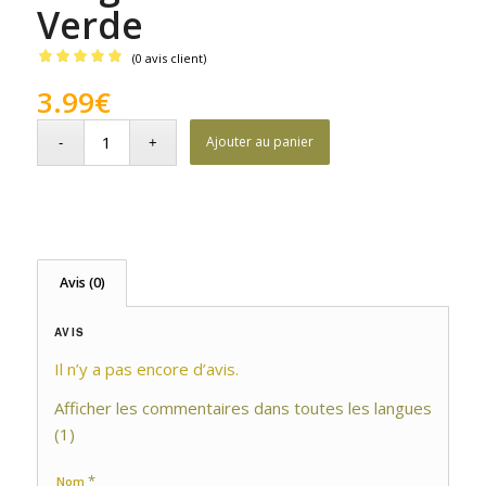
Verde
(
0
avis client)
Noté
5.00
3.99
€
sur 5 basé
sur
Ajouter au panier
1
notation
client
Avis (0)
AVIS
Il n’y a pas encore d’avis.
Afficher les commentaires dans toutes les langues
(1)
*
Nom