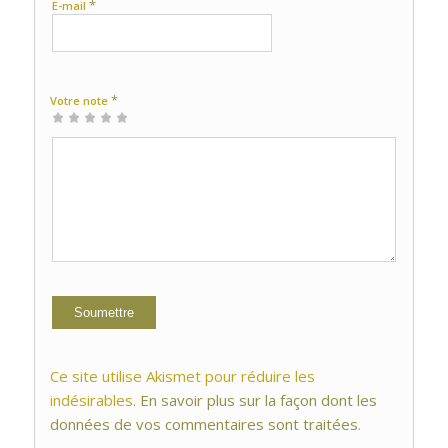
*
E-mail
*
Votre note
1 étoile
2 étoiles
3 étoiles
4 étoiles
5 étoiles
sur
sur
sur 5
sur 5
sur 5
5
5
Ce site utilise Akismet pour réduire les
indésirables.
En savoir plus sur la façon dont les
données de vos commentaires sont traitées
.