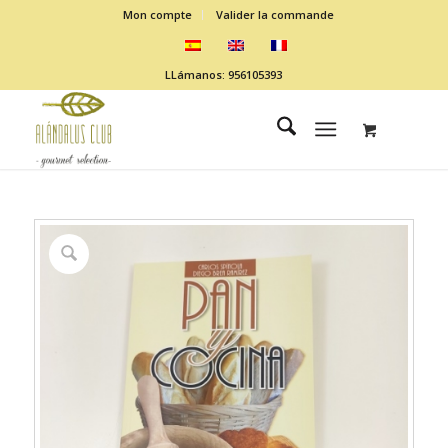
Mon compte
Valider la commande
LLámanos: 956105393