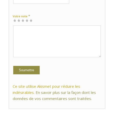
*
Votre note
1 étoile
2 étoiles
3 étoiles
4 étoiles
5 étoiles
sur
sur
sur 5
sur 5
sur 5
5
5
Ce site utilise Akismet pour réduire les
indésirables.
En savoir plus sur la façon dont les
données de vos commentaires sont traitées
.